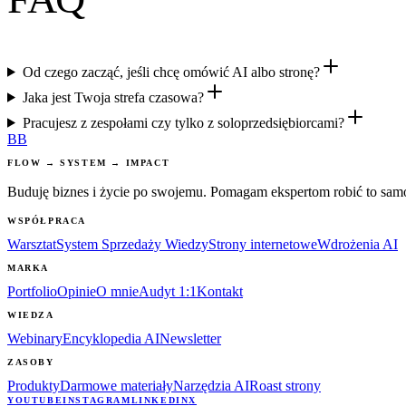
Od czego zacząć, jeśli chcę omówić AI albo stronę?
Jaka jest Twoja strefa czasowa?
Pracujesz z zespołami czy tylko z soloprzedsiębiorcami?
BB
FLOW → SYSTEM → IMPACT
Buduję biznes i życie po swojemu. Pomagam ekspertom robić to sam
WSPÓŁPRACA
Warsztat
System Sprzedaży Wiedzy
Strony internetowe
Wdrożenia AI
MARKA
Portfolio
Opinie
O mnie
Audyt 1:1
Kontakt
WIEDZA
Webinary
Encyklopedia AI
Newsletter
ZASOBY
Produkty
Darmowe materiały
Narzędzia AI
Roast strony
YOUTUBE
INSTAGRAM
LINKEDIN
X