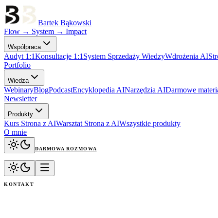
Bartek Bąkowski
Flow → System → Impact
Współpraca
Audyt 1:1
Konsultacje 1:1
System Sprzedaży Wiedzy
Wdrożenia AI
Str
Portfolio
Wiedza
Webinary
Blog
Podcast
Encyklopedia AI
Narzędzia AI
Darmowe materi
Newsletter
Produkty
Kurs Strona z AI
Warsztat Strona z AI
Wszystkie produkty
O mnie
DARMOWA ROZMOWA
KONTAKT