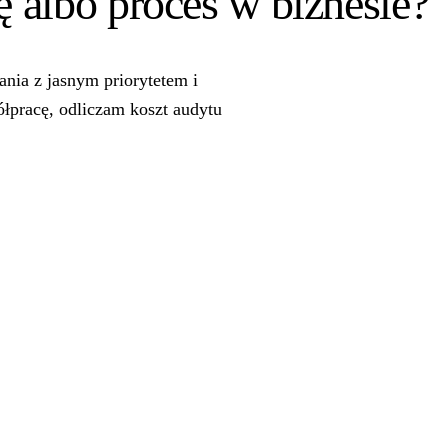
 albo proces w biznesie?
nia z jasnym priorytetem i
ółpracę, odliczam koszt audytu