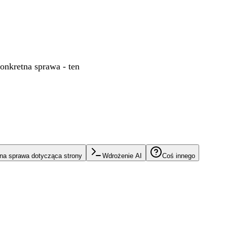
konkretna sprawa - ten
na sprawa dotycząca strony
Wdrożenie AI
Coś innego