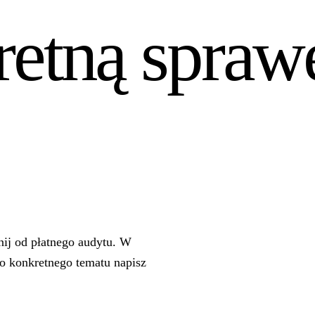
etną spraw
znij od płatnego audytu. W
o konkretnego tematu napisz