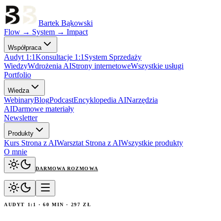
Bartek Bąkowski
Flow → System → Impact
Współpraca
Audyt 1:1
Konsultacje 1:1
System Sprzedaży
Wiedzy
Wdrożenia AI
Strony internetowe
Wszystkie usługi
60
Portfolio
Wiedza
Webinary
Blog
Podcast
Encyklopedia AI
Narzędzia
AI
Darmowe materiały
Newsletter
Produkty
Kurs Strona z AI
Warsztat Strona z AI
Wszystkie produkty
O mnie
DARMOWA ROZMOWA
AUDYT 1:1 · 60 MIN · 297 ZŁ