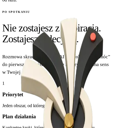
PO SPOTKANIU
Nie zostajesz z inspiracją.
Zostajesz z decyzją.
Rozmowa skraca drogę od „AI mogłoby nam pomóc”
do pierwszego działania, które rzeczywiście ma sens
w Twojej firmie.
1
Priorytet
Jeden obszar, od którego naprawdę warto zacząć.
Plan działania
Konkretne kroki, które możesz zrobić po spotkaniu.