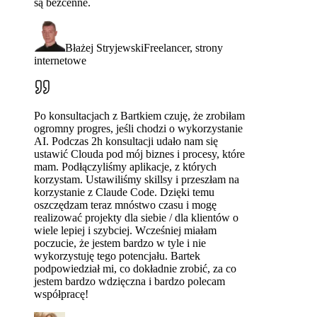
są bezcenne.
Błażej Stryjewski
Freelancer, strony
internetowe
Po konsultacjach z Bartkiem czuję, że zrobiłam
ogromny progres, jeśli chodzi o wykorzystanie
AI. Podczas 2h konsultacji udało nam się
ustawić Clouda pod mój biznes i procesy, które
mam. Podłączyliśmy aplikacje, z których
korzystam. Ustawiliśmy skillsy i przeszłam na
korzystanie z Claude Code. Dzięki temu
oszczędzam teraz mnóstwo czasu i mogę
realizować projekty dla siebie / dla klientów o
wiele lepiej i szybciej. Wcześniej miałam
poczucie, że jestem bardzo w tyle i nie
wykorzystuję tego potencjału. Bartek
podpowiedział mi, co dokładnie zrobić, za co
jestem bardzo wdzięczna i bardzo polecam
współpracę!