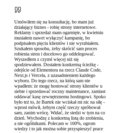
Umówiłem się na konsultację, bo mam już
działający biznes - robię strony internetowe.
Reklamy i sprzedaż mam ogarnięte, w kwietniu
musiałem nawet wyłączyć kampanię, bo
podpisałem pięciu klientów i nie wyrabiałem.
Szukałem sposobu, żeby skrócić sam proces
robienia stron i docelowo go oddelegować.
Wyszedłem z czymś więcej niż się
spodziewałem. Dostałem konkretną ścieżkę -
odejście od Elementora na rzecz Claude Code,
Next.js i Vercela, z uzasadnieniem każdego
wyboru. Do tego rzecz, na którą sam nie
wpadłem: że mogę hostować strony klientów u
siebie i sprzedawać roczny maintenance, zamiast
oddawać kasę zewnętrznemu hostingowi. Spoko
było też to, że Bartek nie wciskał mi nic na siłę -
wprost mówił, żebym część rzeczy spróbował
sam, zanim wrócę. Widać, że siedzi w tym na co
dzień. Wychodzę z konkretną listą do zrobienia,
a nie ogólnikami. Polecam w 100%, ogrom
wiedzy i to jak można sobie przyspieszyć prace