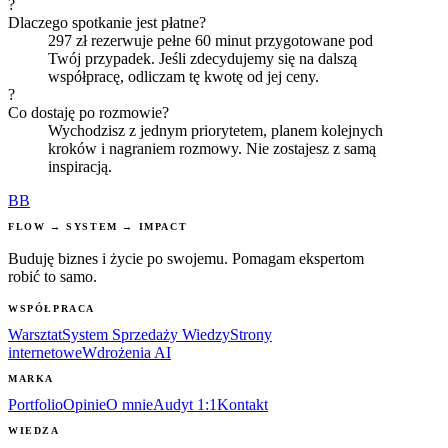
?
Dlaczego spotkanie jest płatne?
297 zł rezerwuje pełne 60 minut przygotowane pod
Twój przypadek. Jeśli zdecydujemy się na dalszą
współpracę, odliczam tę kwotę od jej ceny.
?
Co dostaję po rozmowie?
Wychodzisz z jednym priorytetem, planem kolejnych
kroków i nagraniem rozmowy. Nie zostajesz z samą
inspiracją.
BB
FLOW → SYSTEM → IMPACT
Buduję biznes i życie po swojemu. Pomagam ekspertom
robić to samo.
WSPÓŁPRACA
Warsztat
System Sprzedaży Wiedzy
Strony
internetowe
Wdrożenia AI
MARKA
Portfolio
Opinie
O mnie
Audyt 1:1
Kontakt
WIEDZA