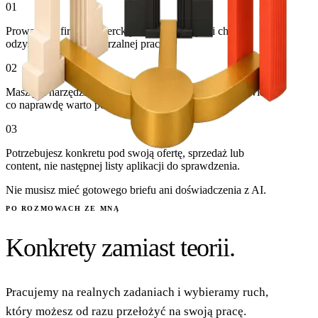
0
1
Prowadzisz firmę ekspercką albo mały zespół i chcesz
odzyskać czas z powtarzalnej pracy.
0
2
Masz już narzędzia AI, ale używasz ich doraźnie i nie wiesz,
co naprawdę warto poukładać.
0
3
Potrzebujesz konkretu pod swoją ofertę, sprzedaż lub
content, nie następnej listy aplikacji do sprawdzenia.
Nie musisz mieć gotowego briefu ani doświadczenia z AI.
PO ROZMOWACH ZE MNĄ
Konkrety zamiast teorii.
Pracujemy na realnych zadaniach i wybieramy ruch,
który możesz od razu przełożyć na swoją pracę.