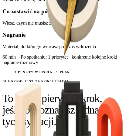
Co zostawić na później
Wiesz, czym nie musisz zajmować się teraz.
Nagranie
Materiał, do którego wracasz podczas wdrożenia.
60 min
→
Po spotkaniu: 1 priorytet · konkretne kolejne kroki ·
nagranie rozmowy
3 PUNKTY WEJŚCIA · 1 PLAN
DLA KOGO JEST TA KONSULTACJA
To dobry pierwszy krok,
jeśli rozpoznajesz jedną z
tych sytuacji.