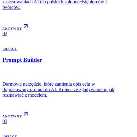
zastosowaniach AI dla polskich soloprzedsiębiorców i
twórców.
AKTYWNY
02
IMPACT
Prompt Builder
Darmowe narzędzie, które zamienia opis celu w
dopracowany prompt do AI. Koniec ze zgadywaniem, jak
rozmawiać z modelem.
AKTYWNY
03
IMPACT