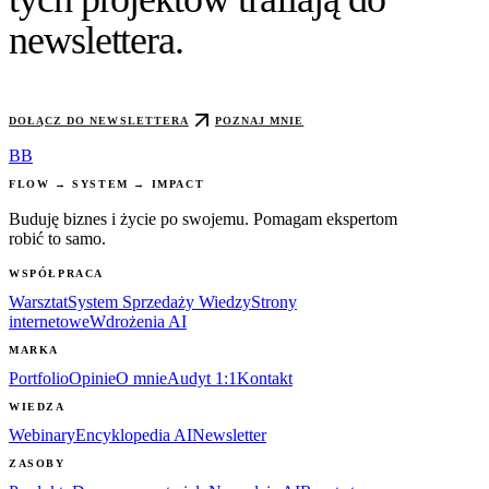
newslettera.
DOŁĄCZ DO NEWSLETTERA
POZNAJ MNIE
BB
FLOW → SYSTEM → IMPACT
Buduję biznes i życie po swojemu. Pomagam ekspertom
robić to samo.
WSPÓŁPRACA
Warsztat
System Sprzedaży Wiedzy
Strony
internetowe
Wdrożenia AI
MARKA
Portfolio
Opinie
O mnie
Audyt 1:1
Kontakt
WIEDZA
Webinary
Encyklopedia AI
Newsletter
ZASOBY