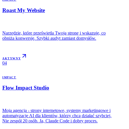
Roast My Website
Narzędzie, które prześwietla Twoją stronę i wskazuje, co
obniża konwersję. Szybki audyt zamiast domysłów.
AKTYWNY
04
IMPACT
Flow Impact Studio
Moja agencja - strony internetowe, systemy marketingowe i
automatyzacje AI dla klientów, którzy chcą działać szybciej.
Nie zespół 20 osób. Ja, Claude Code i dobry proces.