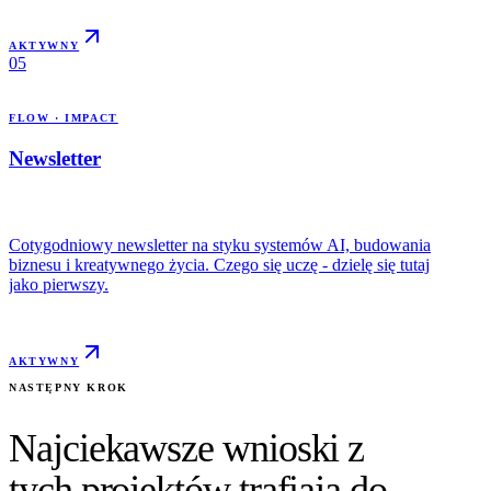
AKTYWNY
05
FLOW · IMPACT
Newsletter
Cotygodniowy newsletter na styku systemów AI, budowania
biznesu i kreatywnego życia. Czego się uczę - dzielę się tutaj
jako pierwszy.
AKTYWNY
NASTĘPNY KROK
Najciekawsze wnioski z
tych projektów trafiają do