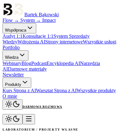
Bartek Bąkowski
Flow → System → Impact
Współpraca
Audyt 1:1
Konsultacje 1:1
System Sprzedaży
Wiedzy
Wdrożenia AI
Strony internetowe
Wszystkie usługi
Portfolio
Wiedza
Webinary
Blog
Podcast
Encyklopedia AI
Narzędzia
AI
Darmowe materiały
Newsletter
Produkty
Kurs Strona z AI
Warsztat Strona z AI
Wszystkie produkty
O mnie
DARMOWA ROZMOWA
LABORATORIUM / PROJEKTY WŁASNE