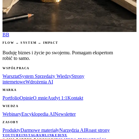
złotego Graala. Nie ma sensu z tym walczyć. Plus moment
ikigai, gdy Krzysztof przeszedł mój kurs i zbudował własną
stronę.
CZYTAJ WIĘCEJ
BB
FLOW → SYSTEM → IMPACT
Buduję biznes i życie po swojemu. Pomagam ekspertom
robić to samo.
WSPÓŁPRACA
Warsztat
System Sprzedaży Wiedzy
Strony
internetowe
Wdrożenia AI
MARKA
Portfolio
Opinie
O mnie
Audyt 1:1
Kontakt
WIEDZA
Webinary
Encyklopedia AI
Newsletter
ZASOBY
Produkty
Darmowe materiały
Narzędzia AI
Roast strony
YOUTUBE
INSTAGRAM
LINKEDIN
X