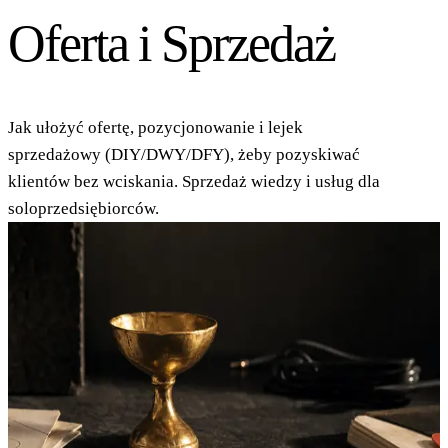
Oferta i Sprzedaż
Jak ułożyć ofertę, pozycjonowanie i lejek
sprzedażowy (DIY/DWY/DFY), żeby pozyskiwać
klientów bez wciskania. Sprzedaż wiedzy i usług dla
soloprzedsiębiorców.
Wszystko
📓
Codziennik
🤖
Systemy AI (AI OS)
🌐
Strony
internetowe z AI
🎯
Produktywność i Focus
💼
Oferta i
Sprzedaż
📣
Reklamy i Marketing
🪞
Refleksje
✨
Marka
osobista
9 LIP 2026
📓
CODZIENNIK
Codziennik #3: Ludzie chcą złotego Graala
Długa rozmowa z Magdą i jeden wniosek, który został mi w
głowie: ludzie chcą efektu, chcą, żeby było sexy, chcą