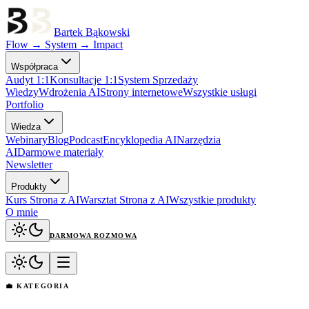
Bartek Bąkowski
Flow → System → Impact
Współpraca
Audyt 1:1
Konsultacje 1:1
System Sprzedaży
Wiedzy
Wdrożenia AI
Strony internetowe
Wszystkie usługi
Portfolio
Wiedza
Webinary
Blog
Podcast
Encyklopedia AI
Narzędzia
AI
Darmowe materiały
Newsletter
Produkty
Kurs Strona z AI
Warsztat Strona z AI
Wszystkie produkty
O mnie
DARMOWA ROZMOWA
💼 KATEGORIA